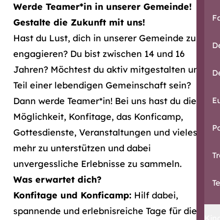
Werde Teamer*in in unserer Gemeinde!
F
Gestalte die Zukunft mit uns!
Hast du Lust, dich in unserer Gemeinde zu
D
engagieren? Du bist zwischen 14 und 16
Jahren? Möchtest du aktiv mitgestalten und
De
Teil einer lebendigen Gemeinschaft sein?
Dann werde Teamer*in! Bei uns hast du die
E
Möglichkeit, Konfitage, das Konficamp,
P
Gottesdienste, Veranstaltungen und vieles
mehr zu unterstützen und dabei
Tr
unvergessliche Erlebnisse zu sammeln.
Was erwartet dich?
T
Konfitage und Konficamp:
Hilf dabei,
spannende und erlebnisreiche Tage für die
Kin