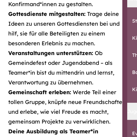
Konfirmand*innen zu gestalten.
Gottesdienste mitgestalten:
Trage deine
St
Ideen zu unseren Gottesdiensten bei und
hilf, sie für alle Beteiligten zu einem
Ki
besonderen Erlebnis zu machen.
Veranstaltungen unterstützen:
Ob
T
Gemeindefest oder Jugendabend – als
Teamer*in bist du mittendrin und lernst,
B
Verantwortung zu übernehmen.
K
Gemeinschaft erleben:
Werde Teil einer
tollen Gruppe, knüpfe neue Freundschaften
und erlebe, wie viel Freude es macht,
Jug
gemeinsam Projekte zu verwirklichen.
Deine Ausbildung als Teamer*in
E