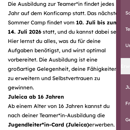
Die Ausbildung zur Teamer*in findet jedes
Jahr auf dem Konficamp statt. Das nächste
S
Sommer Camp findet vom
10. Juli bis zum
T
14. Juli 2026
statt, und du kannst dabei sein!
Hier lernst du alles, was du für deine
U
Aufgaben benötigst, und wirst optimal
vorbereitet. Die Ausbildung ist eine
Erw
großartige Gelegenheit, deine Fähigkeiten
zu erweitern und Selbstvertrauen zu
gewinnen.
J
Juleica ab 16 Jahren
F
Ab einem Alter von 16 Jahren kannst du
nach deiner Teamer*in-Ausbildung die
G
Jugendleiter*in-Card (Juleica)
erwerben.