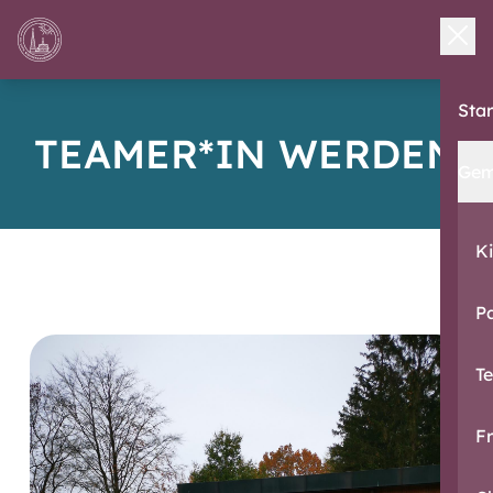
Star
TEAMER*IN WERDEN
Gem
K
Pa
T
F