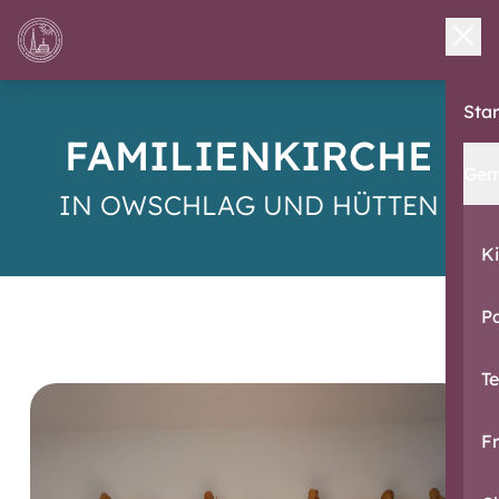
Star
FAMILIENKIRCHE
Gem
IN OWSCHLAG UND HÜTTEN
K
Pa
T
F